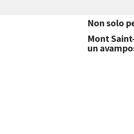
Vai
Non solo pe
al
contenuto
Mont Saint
un avampos